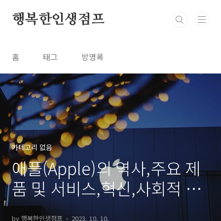
본문 바로가기
행복한인생점프
홈
태그
방명록
카테고리 없음
애플(Apple)의 역사,주요 제
품 및 서비스,혁신,사회적 책
임
by 행복한인생점프
2023. 10. 10.