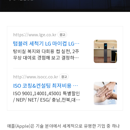
https://www.lge.co.kr
광고
텀블러 세척기 LG 마이컵 LG마
이컵 무상대여신청
탕비실 복지와 다회용 컵 실천, 2주
무상 대여로 경험해 보고 결정하세
요!
http://www.isocc.co.kr
광고
ISO 코칭&컨설팅 최저비용 최
단기간 최고서비스
ISO 9001,14001,45001 특별할인
/ NEP/ NET/ ESG/ 충남,전북,대전
방문상담 가능
애플(Apple)은 기술 분야에서 세계적으로 유명한 기업 중 하나