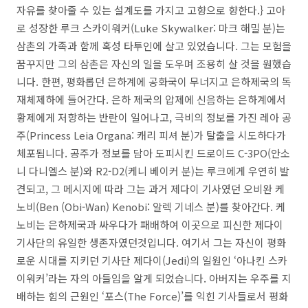
자유를 찾아줄 수 있는 설계도를 가지고 고향으로 향한다.} 고아
로 성장한 루크 스카이워커(Luke Skywalker: 마크 해밀 분)는
삼촌의 가족과 함께 혹성 타투인에 살고 있었습니다. 그는 모험을
꿈꾸지만 그의 삼촌은 자신의 일을 도우며 조용히 살 것을 원했습
니다. 한편, 평화롭던 은하계에 공화국이 무너지고 은하제국의 독
재체제하에 들어간다. 은하 제국의 압제에 신음하는 은하계에서
황제에게 저항하는 반란이 일어나고, 극비의 정보를 가진 레아 공
주(Princess Leia Organa: 캐리 피셔 분)가 탈출을 시도하다가
체포됩니다. 공주가 정보를 담아 도피시킨 드로이드 C-3PO(안소
니 다니엘스 분)와 R2-D2(케니 베이커 분)는 루크에게 우연히 발
견되고, 그 메시지에 따라 그는 과거 제다이 기사였던 오비완 케
노비(Ben (Obi-Wan) Kenobi: 알렉 기네스 분)를 찾아간다. 케
노비는 은하제국과 싸우다가 패배하여 이곳으로 피신한 제다이
기사단의 유일한 생존자였던것입니다. 여기서 그는 자신이 평화
로운 시대를 지키던 기사단 제다이(Jedi)의 일원인 ‘아나킨 스카
이워커’라는 자의 아들임을 알게 되었습니다. 아버지는 우주를 지
배하는 힘의 근원인 ‘포스(The Force)’를 익힌 기사들로서 평화