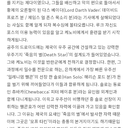
를 지키는 제다이였으나, 그들을 배신하고 악의 편으로 돌아서서
황제의 오른팔이 된 다스 베이더(Lord Darth Vader: 데이비드
프로즈 분 / 제임스 얼 존스 목소리 분)라는 기사에게 살해되었다
는 사실도 함께 알게 되자 복수심에 불타오릅니다. 루크 자신도
포스의 이용 능력이 있음을 알고 케노비에게서 훈련을 받기 시작
하게됩니다.
공주의 드로이드에는 제국이 우주 공간에 건설하고 있는 강력한
우주기지 ‘죽음의 별(Death Star)’의 설계도가 들어있었습니다.
그와 케노비는 이것을 반란군에게 전하기로 결정합니다. 한편, 그
과정에서 밀수를 전문으로 하는, 은하계에서 가장 빠른 우주선
‘밀레니엄 팰콘’의 선장 한 솔로(Han Solo: 해리슨 포드 분)가 돈
을 벌기 위해 끼어들었다가 이들과 합류하게 됩니다. 솔로는 동료
인 츄바카(Chewbacca: 피터 메이휴 분)라는 유인원 외계인과
함께 다니게됩니다. 이윽고 우주선이 비행하던 중 솔로 선장이 지
휘하는 팰콘호가 어떤 강력한 자력에 이끌려 가고 있음을 확인합
니다. 그 이유는 제국의 요새인 '죽음의 별'에서 발사한 자력 때문
이며 그곳은 ‘모프 타킨’이라는 총통의 본거지이기도 하기때문입