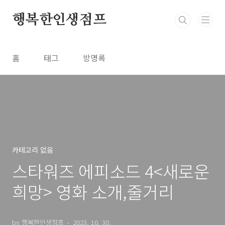
본문 바로가기
행복한인생점프
홈
태그
방명록
카테고리 없음
스타워즈 에피소드 4<새로운
희망> 영화 소개,줄거리
by 행복한인생점프
2023. 10. 30.